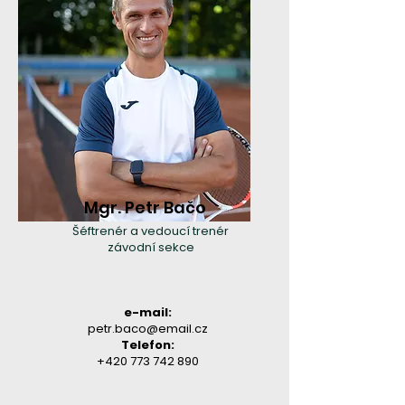
Mgr. Petr Bačo
Šéftrenér a vedoucí trenér
závodní sekce
e-mail:
petr.baco@email.cz
Telefon:
+420 773 742 890