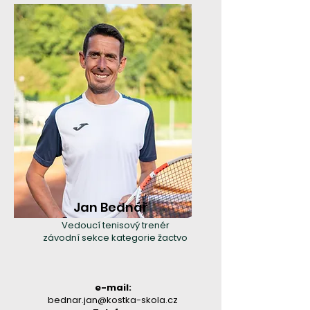
Jan Bednář
Vedoucí tenisový trenér
závodní sekce kategorie žactvo
e-mail:
bednar.jan@kostka-skola.cz