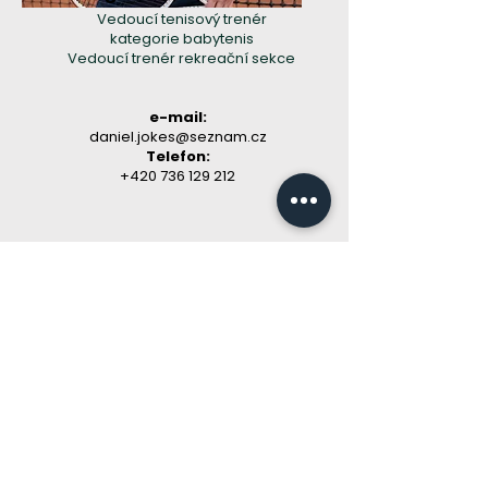
Vedoucí tenisový trenér
kategorie babytenis
Vedoucí trenér rekreační sekce
e-mail:
daniel.jokes@seznam.cz
​Telefon:
+420 736 129 212
Kontakt správa areálu /
rezervace
Email: info@tjzbrojovka.cz
Telefon: